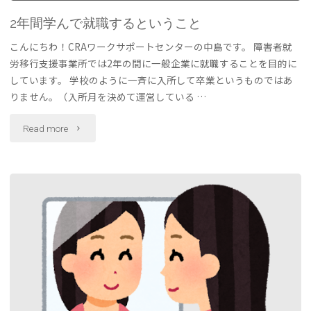
2年間学んで就職するということ
こんにちわ！CRAワークサポートセンターの中島です。 障害者就
労移行支援事業所では2年の間に一般企業に就職することを目的に
しています。 学校のように一斉に入所して卒業というものではあ
りません。（入所月を決めて運営している …
"2
Read more
年
間
学
ん
で
就