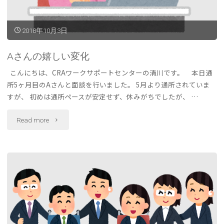
だ
ろ
2018年10月3日
う？"
Aさんの嬉しい変化
こんにちは、CRAワークサポートセンターの清川です。 本日通
所5ヶ月目のAさんと面談を行いました。 5月より通所されていま
すが、 初めは通所ペースが安定せず、休みがちでしたが、 …
"A
Read more
さ
ん
の
嬉
し