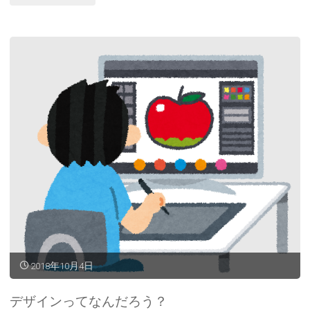
は
い
る
だ
け
で
価
値
が
2018年10月4日
あ
る！"
デザインってなんだろう？