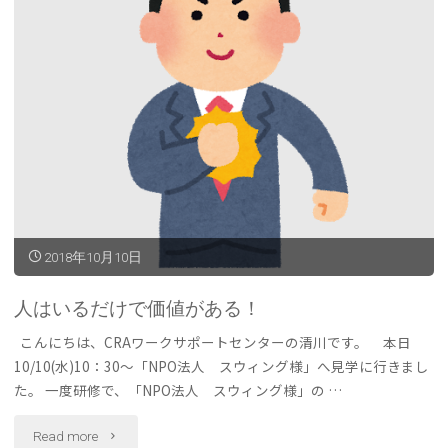
い
合
わ
せ
く
だ
2018年10月10日
さ
い！"
人はいるだけで価値がある！
こんにちは、CRAワークサポートセンターの清川です。 本日
10/10(水)10：30〜「NPO法人 スウィング様」へ見学に行きまし
た。 一度研修で、「NPO法人 スウィング様」の …
"人
Read more