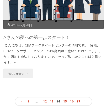
い
変
2018年9月28日
化"
Aさんの夢への第一歩スタート！
こんにちは、CRAワークサポートセンターの清川です。 皆様、
CRAワークサポートセンターのPR動画はご覧いただけたでしょう
か？ 清川も出演しておりますので、 ぜひご覧いただければと思い
ます。 …
"A
Read more
さ
ん
1
…
12
13
14
15
16
17
の