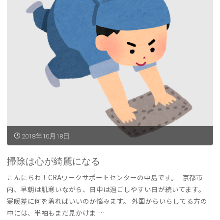
日
を
ハ
ッ
ピ
ー
2018年10月18日
に
し
掃除は心が綺麗になる
ま
こんにちわ！CRAワークサポートセンターの中島です。 京都市
内、早朝は肌寒いながら、日中は過ごしやすい日が続いてます。
し
寒暖差に何を着ればいいのか悩みます。 外国からいらしてる方の
中には、半袖もまだ見かけま …
ょ