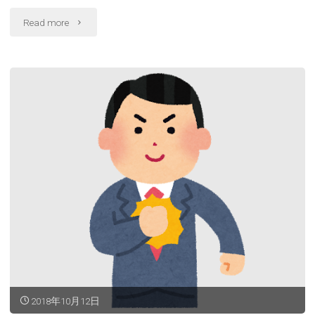
"掃
う！"
Read more
除
は
心
が
綺
麗
に
な
る"
2018年10月12日