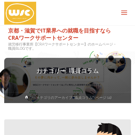
京都・滋賀でIT業界への就職を目指すなら
CRAワークサポートセンター
就労移行事業所【CRAワークサポートセンター】のホームページ・
職員BLOGです。
カテゴリー:
職員コラム
ホ
カテゴリのアーカイブ "職員コラム"
(ページ 14)
ー
ム