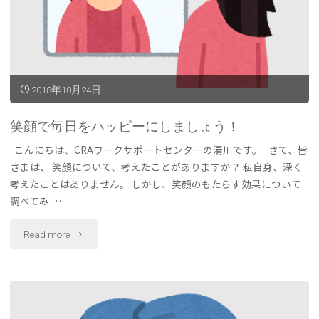
職
す
る
2018年10月24日
と
笑顔で毎日をハッピーにしましょう！
い
こんにちは、CRAワークサポートセンターの清川です。 さて、皆
う
さまは、 笑顔について、考えたことがありますか？ 私自身、深く
こ
考えたことはありません。 しかし、笑顔のもたらす効果について
調べてみ …
と"
"笑
Read more
顔
で
毎